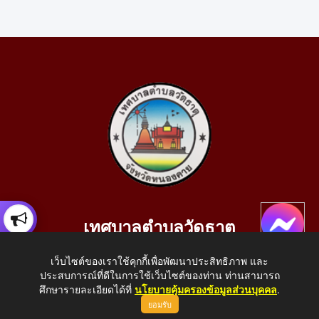
เทศบาลตำบลวัดธาตุ
เลขที่ 205 หมู่ที่ 10 บ้านสร้างประทาย(บึงหนองคาย) ต.วัดธาตุ
เว็บไซต์ของเราใช้คุกกี้เพื่อพัฒนาประสิทธิภาพ และ
อ.เมือง จ.หนองคาย 43000
ประสบการณ์ที่ดีในการใช้เว็บไซต์ของท่าน ท่านสามารถ
โทรศัพท์: 042-414758 โทรสาร: 042-414759
ศึกษารายละเอียดได้ที่
นโยบายคุ้มครองข้อมูลส่วนบุคคล
.
ยอมรับ
E-Mail: saraban_05430110@dla.go.th