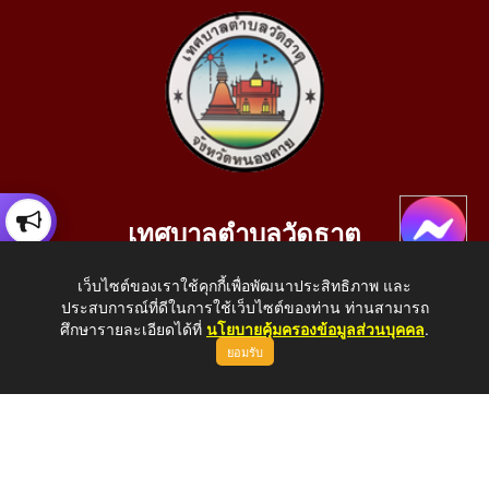
เทศบาลตำบลวัดธาตุ
เลขที่ 205 หมู่ที่ 10 บ้านสร้างประทาย(บึงหนองคาย) ต.วัดธาตุ
เว็บไซต์ของเราใช้คุกกี้เพื่อพัฒนาประสิทธิภาพ และ
อ.เมือง จ.หนองคาย 43000
ประสบการณ์ที่ดีในการใช้เว็บไซต์ของท่าน ท่านสามารถ
โทรศัพท์: 042-414758 โทรสาร: 042-414759
ศึกษารายละเอียดได้ที่
นโยบายคุ้มครองข้อมูลส่วนบุคคล
.
ยอมรับ
E-Mail: saraban_05430110@dla.go.th
Copyright © 2026 All Right Resive http://www.wattat.go.th