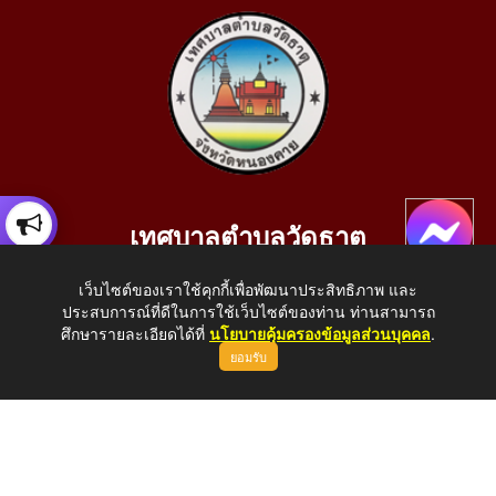
เทศบาลตำบลวัดธาตุ
เลขที่ 205 หมู่ที่ 10 บ้านสร้างประทาย(บึงหนองคาย) ต.วัดธาตุ
เว็บไซต์ของเราใช้คุกกี้เพื่อพัฒนาประสิทธิภาพ และ
อ.เมือง จ.หนองคาย 43000
ประสบการณ์ที่ดีในการใช้เว็บไซต์ของท่าน ท่านสามารถ
โทรศัพท์: 042-414758 โทรสาร: 042-414759
ศึกษารายละเอียดได้ที่
นโยบายคุ้มครองข้อมูลส่วนบุคคล
.
ยอมรับ
E-Mail: saraban_05430110@dla.go.th
Copyright © 2026 All Right Resive http://www.wattat.go.th