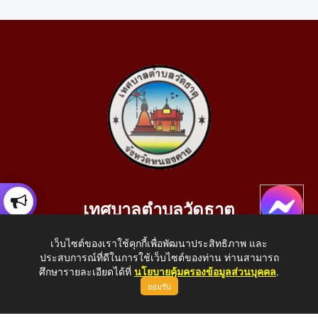
เทศบาลตำบลวัดธาตุ
เลขที่ 205 หมู่ที่ 10 บ้านสร้างประทาย(บึงหนองคาย) ต.วัดธาตุ
เว็บไซต์ของเราใช้คุกกี้เพื่อพัฒนาประสิทธิภาพ และ
อ.เมือง จ.หนองคาย 43000
ประสบการณ์ที่ดีในการใช้เว็บไซต์ของท่าน ท่านสามารถ
โทรศัพท์: 042-414758 โทรสาร: 042-414759
ศึกษารายละเอียดได้ที่
นโยบายคุ้มครองข้อมูลส่วนบุคคล
.
ยอมรับ
E-Mail: saraban_05430110@dla.go.th