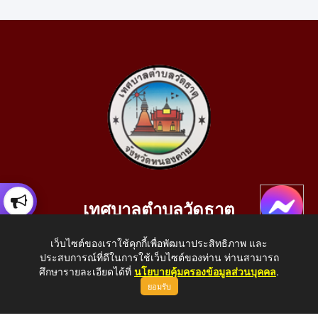
เทศบาลตำบลวัดธาตุ
เลขที่ 205 หมู่ที่ 10 บ้านสร้างประทาย(บึงหนองคาย) ต.วัดธาตุ
เว็บไซต์ของเราใช้คุกกี้เพื่อพัฒนาประสิทธิภาพ และ
อ.เมือง จ.หนองคาย 43000
ประสบการณ์ที่ดีในการใช้เว็บไซต์ของท่าน ท่านสามารถ
โทรศัพท์: 042-414758 โทรสาร: 042-414759
ศึกษารายละเอียดได้ที่
นโยบายคุ้มครองข้อมูลส่วนบุคคล
.
ยอมรับ
E-Mail: saraban_05430110@dla.go.th