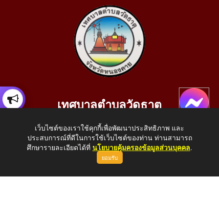
เทศบาลตำบลวัดธาตุ
เลขที่ 205 หมู่ที่ 10 บ้านสร้างประทาย(บึงหนองคาย) ต.วัดธาตุ
เว็บไซต์ของเราใช้คุกกี้เพื่อพัฒนาประสิทธิภาพ และ
อ.เมือง จ.หนองคาย 43000
ประสบการณ์ที่ดีในการใช้เว็บไซต์ของท่าน ท่านสามารถ
โทรศัพท์: 042-414758 โทรสาร: 042-414759
ศึกษารายละเอียดได้ที่
นโยบายคุ้มครองข้อมูลส่วนบุคคล
.
ยอมรับ
E-Mail: saraban_05430110@dla.go.th
Copyright © 2026 All Right Resive http://www.wattat.go.th