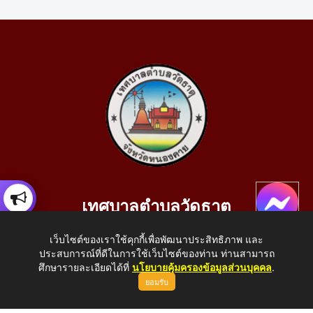
เทศบาลตำบลวัดธาตุ
เลขที่ 205 หมู่ที่ 10 บ้านสร้างประทาย(บึงหนองคาย) ต.วัดธาตุ
เว็บไซต์ของเราใช้คุกกี้เพื่อพัฒนาประสิทธิภาพ และ
อ.เมือง จ.หนองคาย 43000
ประสบการณ์ที่ดีในการใช้เว็บไซต์ของท่าน ท่านสามารถ
โทรศัพท์: 042-414758 โทรสาร: 042-414759
ศึกษารายละเอียดได้ที่
นโยบายคุ้มครองข้อมูลส่วนบุคคล
.
ยอมรับ
E-Mail: saraban_05430110@dla.go.th