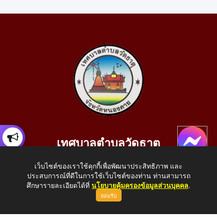
เทศบาลตำบลวัดธาตุ
เลขที่ 205 หมู่ที่ 10 บ้านสร้างประทาย(บึงหนองคาย) ต.วัดธาตุ
เว็บไซต์ของเราใช้คุกกี้เพื่อพัฒนาประสิทธิภาพ และ
อ.เมือง จ.หนองคาย 43000
ประสบการณ์ที่ดีในการใช้เว็บไซต์ของท่าน ท่านสามารถ
โทรศัพท์: 042-414758 โทรสาร: 042-414759
ศึกษารายละเอียดได้ที่
นโยบายคุ้มครองข้อมูลส่วนบุคคล
.
ยอมรับ
E-Mail: saraban_05430110@dla.go.th