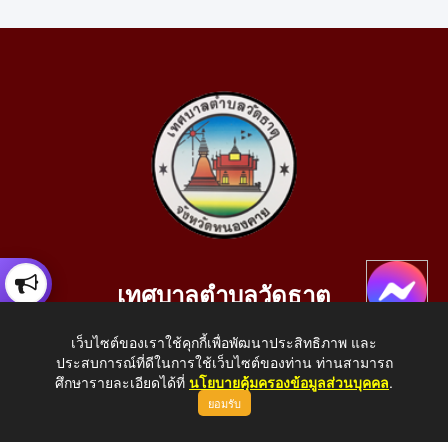
เทศบาลตำบลวัดธาตุ
เลขที่ 205 หมู่ที่ 10 บ้านสร้างประทาย(บึงหนองคาย) ต.วัดธาตุ
เว็บไซต์ของเราใช้คุกกี้เพื่อพัฒนาประสิทธิภาพ และ
อ.เมือง จ.หนองคาย 43000
ประสบการณ์ที่ดีในการใช้เว็บไซต์ของท่าน ท่านสามารถ
โทรศัพท์: 042-414758 โทรสาร: 042-414759
ศึกษารายละเอียดได้ที่
นโยบายคุ้มครองข้อมูลส่วนบุคคล
.
ยอมรับ
E-Mail: saraban_05430110@dla.go.th