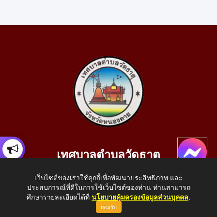
เทศบาลตำบลวัดธาตุ
เลขที่ 205 หมู่ที่ 10 บ้านสร้างประทาย(บึงหนองคาย) ต.วัดธาตุ
เว็บไซต์ของเราใช้คุกกี้เพื่อพัฒนาประสิทธิภาพ และ
อ.เมือง จ.หนองคาย 43000
ประสบการณ์ที่ดีในการใช้เว็บไซต์ของท่าน ท่านสามารถ
โทรศัพท์: 042-414758 โทรสาร: 042-414759
ศึกษารายละเอียดได้ที่
นโยบายคุ้มครองข้อมูลส่วนบุคคล
.
ยอมรับ
E-Mail: saraban_05430110@dla.go.th