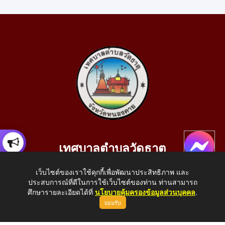
เทศบาลตำบลวัดธาตุ
เลขที่ 205 หมู่ที่ 10 บ้านสร้างประทาย(บึงหนองคาย) ต.วัดธาตุ
เว็บไซต์ของเราใช้คุกกี้เพื่อพัฒนาประสิทธิภาพ และ
อ.เมือง จ.หนองคาย 43000
ประสบการณ์ที่ดีในการใช้เว็บไซต์ของท่าน ท่านสามารถ
โทรศัพท์: 042-414758 โทรสาร: 042-414759
ศึกษารายละเอียดได้ที่
นโยบายคุ้มครองข้อมูลส่วนบุคคล
.
ยอมรับ
E-Mail: saraban_05430110@dla.go.th