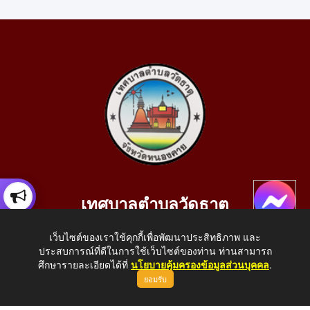
เทศบาลตำบลวัดธาตุ
เลขที่ 205 หมู่ที่ 10 บ้านสร้างประทาย(บึงหนองคาย) ต.วัดธาตุ
เว็บไซต์ของเราใช้คุกกี้เพื่อพัฒนาประสิทธิภาพ และ
อ.เมือง จ.หนองคาย 43000
ประสบการณ์ที่ดีในการใช้เว็บไซต์ของท่าน ท่านสามารถ
โทรศัพท์: 042-414758 โทรสาร: 042-414759
ศึกษารายละเอียดได้ที่
นโยบายคุ้มครองข้อมูลส่วนบุคคล
.
ยอมรับ
E-Mail: saraban_05430110@dla.go.th