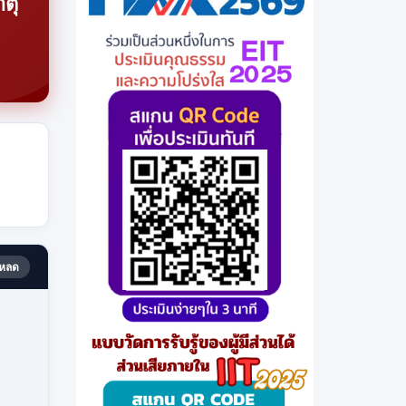
าตุ
หลด