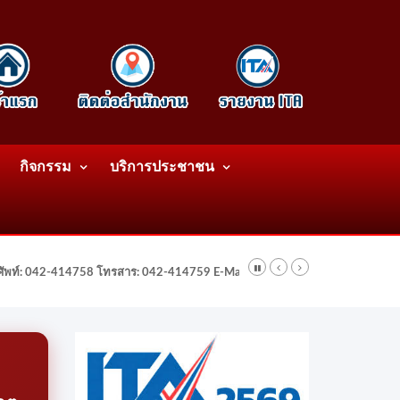
กิจกรรม
บริการประชาชน
รศัพท์: 042-414758 โทรสาร: 042-414759 E-Mail: wattatnk@gmail.com