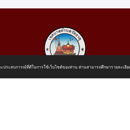
 และประสบการณ์ที่ดีในการใช้เว็บไซต์ของท่าน ท่านสามารถศึกษารายละเอียด
เทศบาลตำบลวัดธาตุ
 หมู่ที่ 10 บ้านสร้างประทาย(บึงหนองคาย) ต.วัดธาตุ อ.เมือง จ.หน
โทรศัพท์: 042-414758 โทรสาร: 042-414759
E-Mail: saraban_05430110@dla.go.th