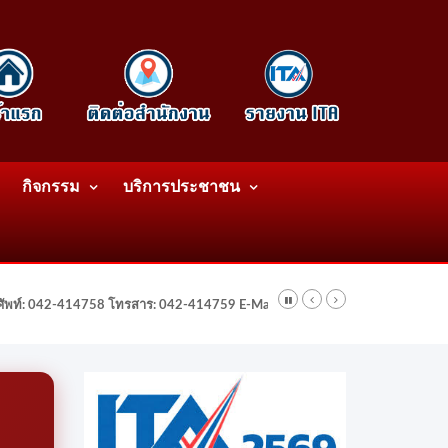
กิจกรรม
บริการประชาชน
รศัพท์: 042-414758 โทรสาร: 042-414759 E-Mail: wattatnk@gmail.com