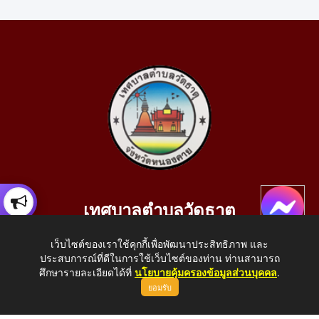
เทศบาลตำบลวัดธาตุ
เลขที่ 205 หมู่ที่ 10 บ้านสร้างประทาย(บึงหนองคาย) ต.วัดธาตุ
เว็บไซต์ของเราใช้คุกกี้เพื่อพัฒนาประสิทธิภาพ และ
อ.เมือง จ.หนองคาย 43000
ประสบการณ์ที่ดีในการใช้เว็บไซต์ของท่าน ท่านสามารถ
โทรศัพท์: 042-414758 โทรสาร: 042-414759
ศึกษารายละเอียดได้ที่
นโยบายคุ้มครองข้อมูลส่วนบุคคล
.
ยอมรับ
E-Mail: saraban_05430110@dla.go.th