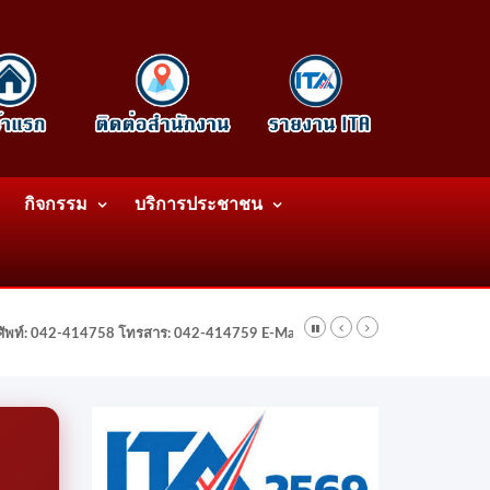
กิจกรรม
บริการประชาชน
รศัพท์: 042-414758 โทรสาร: 042-414759 E-Mail: wattatnk@gmail.com