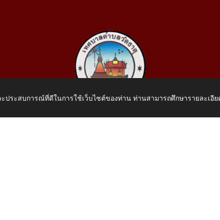
 และประสบการณ์ที่ดีในการใช้เว็บไซต์ของท่าน ท่านสามารถศึกษารายละเอียด
เทศบาลตำบลวัดธาตุ
 หมู่ที่ 10 บ้านสร้างประทาย(บึงหนองคาย) ต.วัดธาตุ อ.เมือง จ.หน
โทรศัพท์: 042-414758 โทรสาร: 042-414759
E-Mail: saraban_05430110@dla.go.th