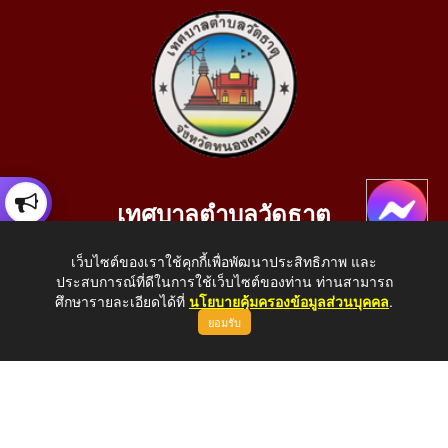
เทศบาลตำบลวัดธาตุ
เลขที่ 205 หมู่ที่ 10 บ้านสร้างประทาย(บึงหนองคาย) ต.วัดธาตุ
เว็บไซต์ของเราใช้คุกกี้เพื่อพัฒนาประสิทธิภาพ และ
อ.เมือง จ.หนองคาย 43000
ประสบการณ์ที่ดีในการใช้เว็บไซต์ของท่าน ท่านสามารถ
โทรศัพท์: 042-414758 โทรสาร: 042-414759
ศึกษารายละเอียดได้ที่
นโยบายคุ้มครองข้อมูลส่วนบุคคล
.
ยอมรับ
E-Mail: saraban_05430110@dla.go.th
Copyright © 2026 All Right Resive http://www.wattat.go.th