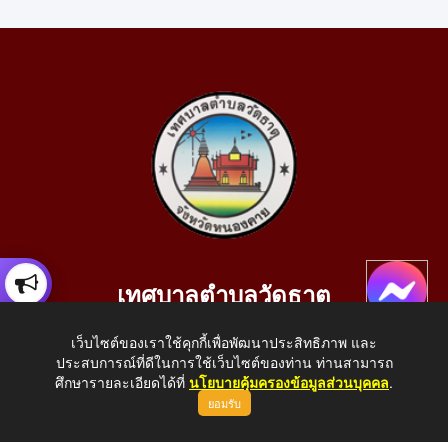
เทศบาลตำบลวัดธาตุ
เลขที่ 205 หมู่ที่ 10 บ้านสร้างประทาย(บึงหนองคาย) ต.วัดธาตุ
เว็บไซต์ของเราใช้คุกกี้เพื่อพัฒนาประสิทธิภาพ และ
อ.เมือง จ.หนองคาย 43000
ประสบการณ์ที่ดีในการใช้เว็บไซต์ของท่าน ท่านสามารถ
โทรศัพท์: 042-414758 โทรสาร: 042-414759
ศึกษารายละเอียดได้ที่
นโยบายคุ้มครองข้อมูลส่วนบุคคล
.
ยอมรับ
E-Mail: saraban_05430110@dla.go.th