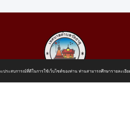
 และประสบการณ์ที่ดีในการใช้เว็บไซต์ของท่าน ท่านสามารถศึกษารายละเอียด
เทศบาลตำบลวัดธาตุ
 หมู่ที่ 10 บ้านสร้างประทาย(บึงหนองคาย) ต.วัดธาตุ อ.เมือง จ.หน
โทรศัพท์: 042-414758 โทรสาร: 042-414759
E-Mail: saraban_05430110@dla.go.th