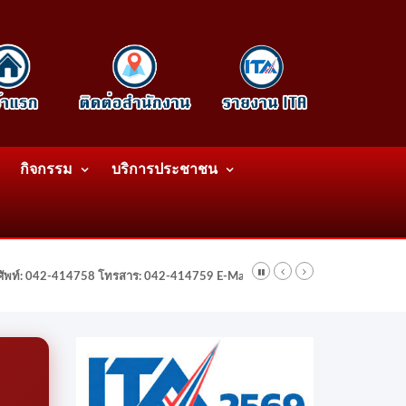
กิจกรรม
บริการประชาชน
รศัพท์: 042-414758 โทรสาร: 042-414759 E-Mail: wattatnk@gmail.com