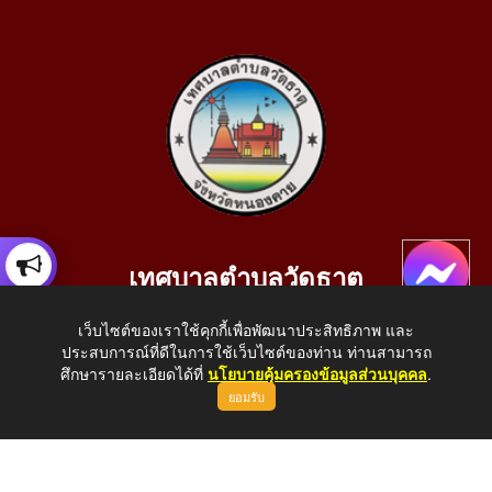
เทศบาลตำบลวัดธาตุ
เลขที่ 205 หมู่ที่ 10 บ้านสร้างประทาย(บึงหนองคาย) ต.วัดธาตุ
เว็บไซต์ของเราใช้คุกกี้เพื่อพัฒนาประสิทธิภาพ และ
อ.เมือง จ.หนองคาย 43000
ประสบการณ์ที่ดีในการใช้เว็บไซต์ของท่าน ท่านสามารถ
โทรศัพท์: 042-414758 โทรสาร: 042-414759
ศึกษารายละเอียดได้ที่
นโยบายคุ้มครองข้อมูลส่วนบุคคล
.
ยอมรับ
E-Mail: saraban_05430110@dla.go.th