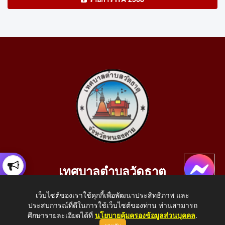
เทศบาลตำบลวัดธาตุ
เลขที่ 205 หมู่ที่ 10 บ้านสร้างประทาย(บึงหนองคาย) ต.วัดธาตุ
เว็บไซต์ของเราใช้คุกกี้เพื่อพัฒนาประสิทธิภาพ และ
อ.เมือง จ.หนองคาย 43000
ประสบการณ์ที่ดีในการใช้เว็บไซต์ของท่าน ท่านสามารถ
โทรศัพท์: 042-414758 โทรสาร: 042-414759
ศึกษารายละเอียดได้ที่
นโยบายคุ้มครองข้อมูลส่วนบุคคล
.