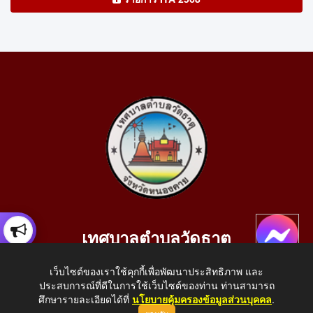
เทศบาลตำบลวัดธาตุ
เลขที่ 205 หมู่ที่ 10 บ้านสร้างประทาย(บึงหนองคาย) ต.วัดธาตุ
เว็บไซต์ของเราใช้คุกกี้เพื่อพัฒนาประสิทธิภาพ และ
อ.เมือง จ.หนองคาย 43000
ประสบการณ์ที่ดีในการใช้เว็บไซต์ของท่าน ท่านสามารถ
โทรศัพท์: 042-414758 โทรสาร: 042-414759
ศึกษารายละเอียดได้ที่
นโยบายคุ้มครองข้อมูลส่วนบุคคล
.