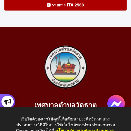
รายการ ITA 2568
เทศบาลตำบลวัดธาตุ
เลขที่ 205 หมู่ที่ 10 บ้านสร้างประทาย(บึงหนองคาย) ต.วัดธาตุ
เว็บไซต์ของเราใช้คุกกี้เพื่อพัฒนาประสิทธิภาพ และ
อ.เมือง จ.หนองคาย 43000
ประสบการณ์ที่ดีในการใช้เว็บไซต์ของท่าน ท่านสามารถ
โทรศัพท์: 042-414758 โทรสาร: 042-414759
ศึกษารายละเอียดได้ที่
นโยบายคุ้มครองข้อมูลส่วนบุคคล
.