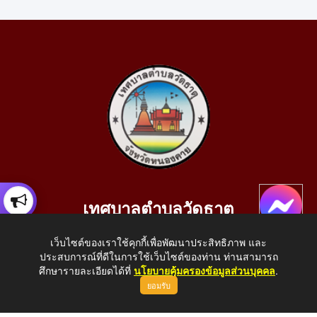
เทศบาลตำบลวัดธาตุ
เลขที่ 205 หมู่ที่ 10 บ้านสร้างประทาย(บึงหนองคาย) ต.วัดธาตุ
เว็บไซต์ของเราใช้คุกกี้เพื่อพัฒนาประสิทธิภาพ และ
อ.เมือง จ.หนองคาย 43000
ประสบการณ์ที่ดีในการใช้เว็บไซต์ของท่าน ท่านสามารถ
โทรศัพท์: 042-414758 โทรสาร: 042-414759
ศึกษารายละเอียดได้ที่
นโยบายคุ้มครองข้อมูลส่วนบุคคล
.
ยอมรับ
E-Mail: saraban_05430110@dla.go.th