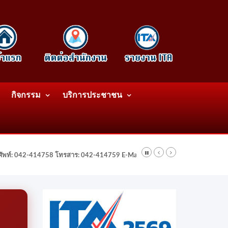
กิจกรรม
บริการประชาชน
รศัพท์: 042-414758 โทรสาร: 042-414759 E-Mail: wattatnk@gmail.com