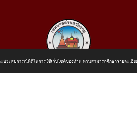
 และประสบการณ์ที่ดีในการใช้เว็บไซต์ของท่าน ท่านสามารถศึกษารายละเอียด
เทศบาลตำบลวัดธาตุ
 หมู่ที่ 10 บ้านสร้างประทาย(บึงหนองคาย) ต.วัดธาตุ อ.เมือง จ.หน
โทรศัพท์: 042-414758 โทรสาร: 042-414759
E-Mail: saraban_05430110@dla.go.th