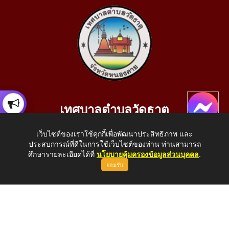
เทศบาลตำบลวัดธาตุ
เลขที่ 205 หมู่ที่ 10 บ้านสร้างประทาย(บึงหนองคาย) ต.วัดธาตุ
เว็บไซต์ของเราใช้คุกกี้เพื่อพัฒนาประสิทธิภาพ และ
อ.เมือง จ.หนองคาย 43000
ประสบการณ์ที่ดีในการใช้เว็บไซต์ของท่าน ท่านสามารถ
โทรศัพท์: 042-414758 โทรสาร: 042-414759
ศึกษารายละเอียดได้ที่
นโยบายคุ้มครองข้อมูลส่วนบุคคล
.
ยอมรับ
E-Mail: saraban_05430110@dla.go.th
Copyright © 2026 All Right Resive http://www.wattat.go.th