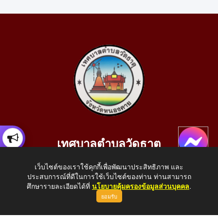
เทศบาลตำบลวัดธาตุ
เลขที่ 205 หมู่ที่ 10 บ้านสร้างประทาย(บึงหนองคาย) ต.วัดธาตุ
เว็บไซต์ของเราใช้คุกกี้เพื่อพัฒนาประสิทธิภาพ และ
อ.เมือง จ.หนองคาย 43000
ประสบการณ์ที่ดีในการใช้เว็บไซต์ของท่าน ท่านสามารถ
โทรศัพท์: 042-414758 โทรสาร: 042-414759
ศึกษารายละเอียดได้ที่
นโยบายคุ้มครองข้อมูลส่วนบุคคล
.
ยอมรับ
E-Mail: saraban_05430110@dla.go.th