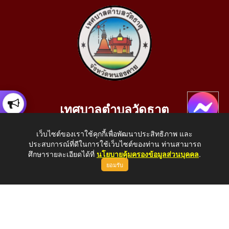
เทศบาลตำบลวัดธาตุ
เลขที่ 205 หมู่ที่ 10 บ้านสร้างประทาย(บึงหนองคาย) ต.วัดธาตุ
เว็บไซต์ของเราใช้คุกกี้เพื่อพัฒนาประสิทธิภาพ และ
อ.เมือง จ.หนองคาย 43000
ประสบการณ์ที่ดีในการใช้เว็บไซต์ของท่าน ท่านสามารถ
โทรศัพท์: 042-414758 โทรสาร: 042-414759
ศึกษารายละเอียดได้ที่
นโยบายคุ้มครองข้อมูลส่วนบุคคล
.
ยอมรับ
E-Mail: saraban_05430110@dla.go.th
Copyright © 2026 All Right Resive http://www.wattat.go.th