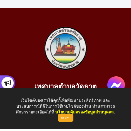
เทศบาลตำบลวัดธาตุ
เลขที่ 205 หมู่ที่ 10 บ้านสร้างประทาย(บึงหนองคาย) ต.วัดธาตุ
เว็บไซต์ของเราใช้คุกกี้เพื่อพัฒนาประสิทธิภาพ และ
อ.เมือง จ.หนองคาย 43000
ประสบการณ์ที่ดีในการใช้เว็บไซต์ของท่าน ท่านสามารถ
โทรศัพท์: 042-414758 โทรสาร: 042-414759
ศึกษารายละเอียดได้ที่
นโยบายคุ้มครองข้อมูลส่วนบุคคล
.
ยอมรับ
E-Mail: saraban_05430110@dla.go.th