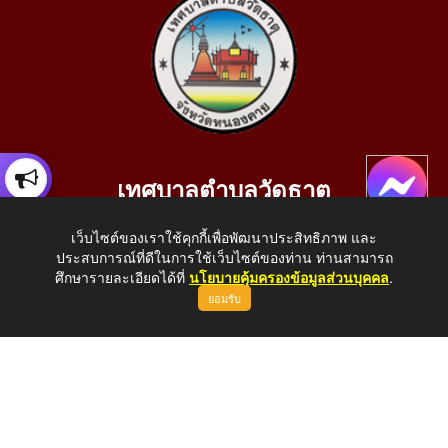
เทศบาลตำบลวัดธาตุ
เลขที่ 205 หมู่ที่ 10 บ้านสร้างประทาย(บึงหนองคาย) ต.วัดธาตุ
เว็บไซต์ของเราใช้คุกกี้เพื่อพัฒนาประสิทธิภาพ และ
อ.เมือง จ.หนองคาย 43000
ประสบการณ์ที่ดีในการใช้เว็บไซต์ของท่าน ท่านสามารถ
โทรศัพท์: 042-414758 โทรสาร: 042-414759
ศึกษารายละเอียดได้ที่
นโยบายคุ้มครองข้อมูลส่วนบุคคล
.
ยอมรับ
E-Mail: saraban_05430110@dla.go.th
Copyright © 2026 All Right Resive http://www.wattat.go.th