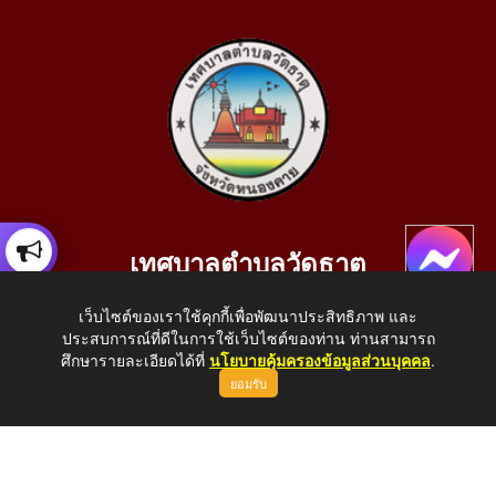
เทศบาลตำบลวัดธาตุ
เลขที่ 205 หมู่ที่ 10 บ้านสร้างประทาย(บึงหนองคาย) ต.วัดธาตุ
เว็บไซต์ของเราใช้คุกกี้เพื่อพัฒนาประสิทธิภาพ และ
อ.เมือง จ.หนองคาย 43000
ประสบการณ์ที่ดีในการใช้เว็บไซต์ของท่าน ท่านสามารถ
โทรศัพท์: 042-414758 โทรสาร: 042-414759
ศึกษารายละเอียดได้ที่
นโยบายคุ้มครองข้อมูลส่วนบุคคล
.
ยอมรับ
E-Mail: saraban_05430110@dla.go.th
Copyright © 2026 All Right Resive http://www.wattat.go.th