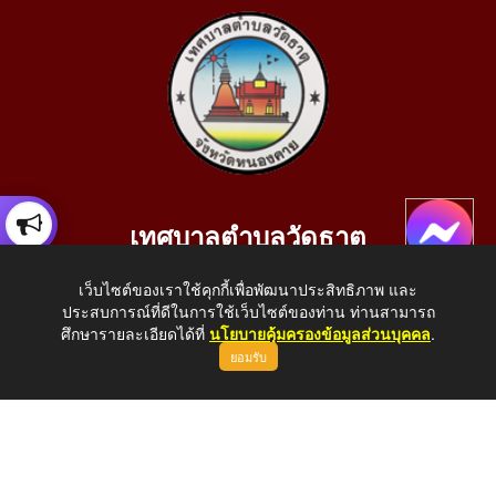
เทศบาลตำบลวัดธาตุ
เลขที่ 205 หมู่ที่ 10 บ้านสร้างประทาย(บึงหนองคาย) ต.วัดธาตุ
เว็บไซต์ของเราใช้คุกกี้เพื่อพัฒนาประสิทธิภาพ และ
อ.เมือง จ.หนองคาย 43000
ประสบการณ์ที่ดีในการใช้เว็บไซต์ของท่าน ท่านสามารถ
โทรศัพท์: 042-414758 โทรสาร: 042-414759
ศึกษารายละเอียดได้ที่
นโยบายคุ้มครองข้อมูลส่วนบุคคล
.
ยอมรับ
E-Mail: saraban_05430110@dla.go.th
Copyright © 2026 All Right Resive http://www.wattat.go.th