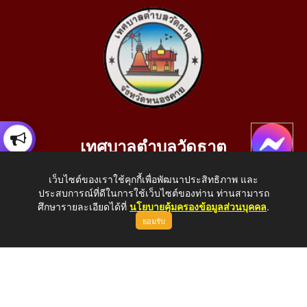
เทศบาลตำบลวัดธาตุ
เลขที่ 205 หมู่ที่ 10 บ้านสร้างประทาย(บึงหนองคาย) ต.วัดธาตุ
เว็บไซต์ของเราใช้คุกกี้เพื่อพัฒนาประสิทธิภาพ และ
อ.เมือง จ.หนองคาย 43000
ประสบการณ์ที่ดีในการใช้เว็บไซต์ของท่าน ท่านสามารถ
โทรศัพท์: 042-414758 โทรสาร: 042-414759
ศึกษารายละเอียดได้ที่
นโยบายคุ้มครองข้อมูลส่วนบุคคล
.
ยอมรับ
E-Mail: saraban_05430110@dla.go.th
Copyright © 2026 All Right Resive http://www.wattat.go.th