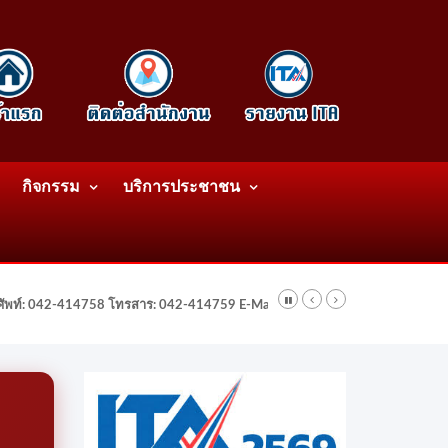
กิจกรรม
บริการประชาชน
รศัพท์: 042-414758 โทรสาร: 042-414759 E-Mail: wattatnk@gmail.com