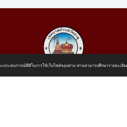
 และประสบการณ์ที่ดีในการใช้เว็บไซต์ของท่าน ท่านสามารถศึกษารายละเอียด
เทศบาลตำบลวัดธาตุ
 หมู่ที่ 10 บ้านสร้างประทาย(บึงหนองคาย) ต.วัดธาตุ อ.เมือง จ.หน
โทรศัพท์: 042-414758 โทรสาร: 042-414759
E-Mail: saraban_05430110@dla.go.th