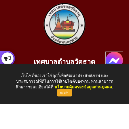
เทศบาลตำบลวัดธาตุ
เลขที่ 205 หมู่ที่ 10 บ้านสร้างประทาย(บึงหนองคาย) ต.วัดธาตุ
เว็บไซต์ของเราใช้คุกกี้เพื่อพัฒนาประสิทธิภาพ และ
อ.เมือง จ.หนองคาย 43000
ประสบการณ์ที่ดีในการใช้เว็บไซต์ของท่าน ท่านสามารถ
โทรศัพท์: 042-414758 โทรสาร: 042-414759
ศึกษารายละเอียดได้ที่
นโยบายคุ้มครองข้อมูลส่วนบุคคล
.
ยอมรับ
E-Mail: saraban_05430110@dla.go.th
Copyright © 2026 All Right Resive http://www.wattat.go.th