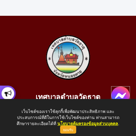
เทศบาลตำบลวัดธาตุ
เลขที่ 205 หมู่ที่ 10 บ้านสร้างประทาย(บึงหนองคาย) ต.วัดธาตุ
เว็บไซต์ของเราใช้คุกกี้เพื่อพัฒนาประสิทธิภาพ และ
อ.เมือง จ.หนองคาย 43000
ประสบการณ์ที่ดีในการใช้เว็บไซต์ของท่าน ท่านสามารถ
โทรศัพท์: 042-414758 โทรสาร: 042-414759
ศึกษารายละเอียดได้ที่
นโยบายคุ้มครองข้อมูลส่วนบุคคล
.
ยอมรับ
E-Mail: saraban_05430110@dla.go.th