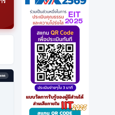
าร
หลด