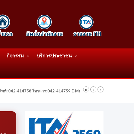
กิจกรรม
บริการประชาชน
รศัพท์: 042-414758 โทรสาร: 042-414759 E-Mail: wattatnk@gmail.com