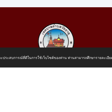
 และประสบการณ์ที่ดีในการใช้เว็บไซต์ของท่าน ท่านสามารถศึกษารายละเอียด
เทศบาลตำบลวัดธาตุ
 หมู่ที่ 10 บ้านสร้างประทาย(บึงหนองคาย) ต.วัดธาตุ อ.เมือง จ.หน
โทรศัพท์: 042-414758 โทรสาร: 042-414759
E-Mail: saraban_05430110@dla.go.th