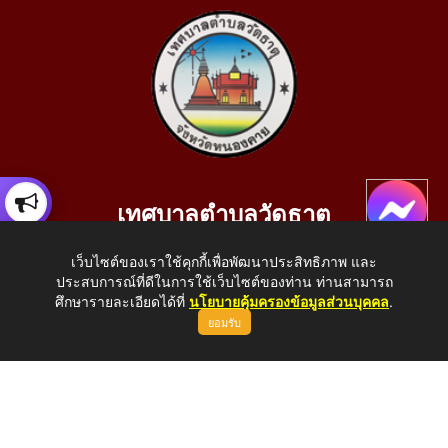
เทศบาลตำบลวัดธาตุ
เลขที่ 205 หมู่ที่ 10 บ้านสร้างประทาย(บึงหนองคาย) ต.วัดธาตุ
เว็บไซต์ของเราใช้คุกกี้เพื่อพัฒนาประสิทธิภาพ และ
อ.เมือง จ.หนองคาย 43000
ประสบการณ์ที่ดีในการใช้เว็บไซต์ของท่าน ท่านสามารถ
โทรศัพท์: 042-414758 โทรสาร: 042-414759
ศึกษารายละเอียดได้ที่
นโยบายคุ้มครองข้อมูลส่วนบุคคล
.
ยอมรับ
E-Mail: saraban_05430110@dla.go.th
Copyright © 2026 All Right Resive http://www.wattat.go.th