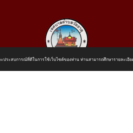
 และประสบการณ์ที่ดีในการใช้เว็บไซต์ของท่าน ท่านสามารถศึกษารายละเอียด
เทศบาลตำบลวัดธาตุ
 หมู่ที่ 10 บ้านสร้างประทาย(บึงหนองคาย) ต.วัดธาตุ อ.เมือง จ.หน
โทรศัพท์: 042-414758 โทรสาร: 042-414759
E-Mail: saraban_05430110@dla.go.th