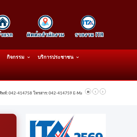
กิจกรรม
บริการประชาชน
รศัพท์: 042-414758 โทรสาร: 042-414759 E-Mail: wattatnk@gmail.com