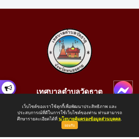
เทศบาลตำบลวัดธาตุ
เลขที่ 205 หมู่ที่ 10 บ้านสร้างประทาย(บึงหนองคาย) ต.วัดธาตุ
เว็บไซต์ของเราใช้คุกกี้เพื่อพัฒนาประสิทธิภาพ และ
อ.เมือง จ.หนองคาย 43000
ประสบการณ์ที่ดีในการใช้เว็บไซต์ของท่าน ท่านสามารถ
โทรศัพท์: 042-414758 โทรสาร: 042-414759
ศึกษารายละเอียดได้ที่
นโยบายคุ้มครองข้อมูลส่วนบุคคล
.
ยอมรับ
E-Mail: saraban_05430110@dla.go.th