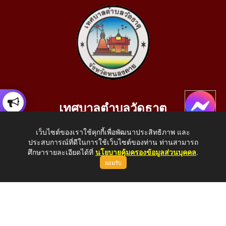
เทศบาลตำบลวัดธาตุ
เลขที่ 205 หมู่ที่ 10 บ้านสร้างประทาย(บึงหนองคาย) ต.วัดธาตุ
เว็บไซต์ของเราใช้คุกกี้เพื่อพัฒนาประสิทธิภาพ และ
อ.เมือง จ.หนองคาย 43000
ประสบการณ์ที่ดีในการใช้เว็บไซต์ของท่าน ท่านสามารถ
โทรศัพท์: 042-414758 โทรสาร: 042-414759
ศึกษารายละเอียดได้ที่
นโยบายคุ้มครองข้อมูลส่วนบุคคล
.
ยอมรับ
E-Mail: saraban_05430110@dla.go.th
Copyright © 2026 All Right Resive http://www.wattat.go.th