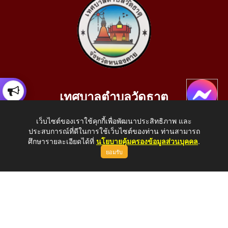
เทศบาลตำบลวัดธาตุ
เลขที่ 205 หมู่ที่ 10 บ้านสร้างประทาย(บึงหนองคาย) ต.วัดธาตุ
เว็บไซต์ของเราใช้คุกกี้เพื่อพัฒนาประสิทธิภาพ และ
อ.เมือง จ.หนองคาย 43000
ประสบการณ์ที่ดีในการใช้เว็บไซต์ของท่าน ท่านสามารถ
โทรศัพท์: 042-414758 โทรสาร: 042-414759
ศึกษารายละเอียดได้ที่
นโยบายคุ้มครองข้อมูลส่วนบุคคล
.
ยอมรับ
E-Mail: saraban_05430110@dla.go.th
Copyright © 2026 All Right Resive http://www.wattat.go.th