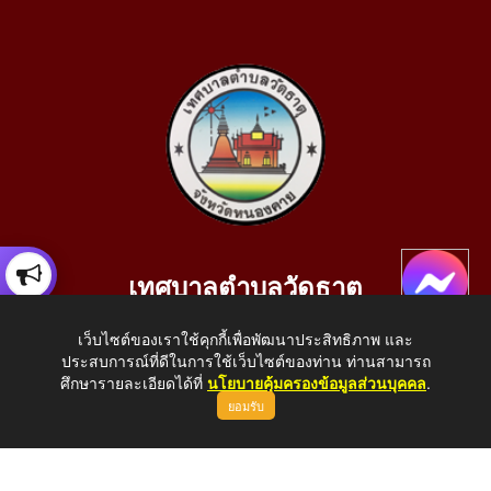
เทศบาลตำบลวัดธาตุ
เลขที่ 205 หมู่ที่ 10 บ้านสร้างประทาย(บึงหนองคาย) ต.วัดธาตุ
เว็บไซต์ของเราใช้คุกกี้เพื่อพัฒนาประสิทธิภาพ และ
อ.เมือง จ.หนองคาย 43000
ประสบการณ์ที่ดีในการใช้เว็บไซต์ของท่าน ท่านสามารถ
โทรศัพท์: 042-414758 โทรสาร: 042-414759
ศึกษารายละเอียดได้ที่
นโยบายคุ้มครองข้อมูลส่วนบุคคล
.
ยอมรับ
E-Mail: saraban_05430110@dla.go.th