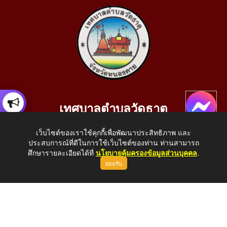
เทศบาลตำบลวัดธาตุ
เลขที่ 205 หมู่ที่ 10 บ้านสร้างประทาย(บึงหนองคาย) ต.วัดธาตุ
เว็บไซต์ของเราใช้คุกกี้เพื่อพัฒนาประสิทธิภาพ และ
อ.เมือง จ.หนองคาย 43000
ประสบการณ์ที่ดีในการใช้เว็บไซต์ของท่าน ท่านสามารถ
โทรศัพท์: 042-414758 โทรสาร: 042-414759
ศึกษารายละเอียดได้ที่
นโยบายคุ้มครองข้อมูลส่วนบุคคล
.
ยอมรับ
E-Mail: saraban_05430110@dla.go.th
Copyright © 2026 All Right Resive http://www.wattat.go.th