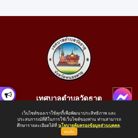
เทศบาลตำบลวัดธาตุ
เลขที่ 205 หมู่ที่ 10 บ้านสร้างประทาย(บึงหนองคาย) ต.วัดธาตุ
เว็บไซต์ของเราใช้คุกกี้เพื่อพัฒนาประสิทธิภาพ และ
อ.เมือง จ.หนองคาย 43000
ประสบการณ์ที่ดีในการใช้เว็บไซต์ของท่าน ท่านสามารถ
โทรศัพท์: 042-414758 โทรสาร: 042-414759
ศึกษารายละเอียดได้ที่
นโยบายคุ้มครองข้อมูลส่วนบุคคล
.
ยอมรับ
E-Mail: saraban_05430110@dla.go.th