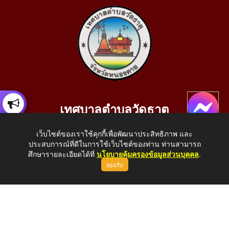
เทศบาลตำบลวัดธาตุ
เลขที่ 205 หมู่ที่ 10 บ้านสร้างประทาย(บึงหนองคาย) ต.วัดธาตุ
เว็บไซต์ของเราใช้คุกกี้เพื่อพัฒนาประสิทธิภาพ และ
อ.เมือง จ.หนองคาย 43000
ประสบการณ์ที่ดีในการใช้เว็บไซต์ของท่าน ท่านสามารถ
โทรศัพท์: 042-414758 โทรสาร: 042-414759
ศึกษารายละเอียดได้ที่
นโยบายคุ้มครองข้อมูลส่วนบุคคล
.
ยอมรับ
E-Mail: saraban_05430110@dla.go.th
Copyright © 2026 All Right Resive http://www.wattat.go.th