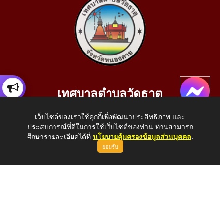
เทศบาลตำบลวัดธาตุ
เลขที่ 205 หมู่ที่ 10 บ้านสร้างประทาย(บึงหนองคาย) ต.วัดธาตุ
เว็บไซต์ของเราใช้คุกกี้เพื่อพัฒนาประสิทธิภาพ และ
อ.เมือง จ.หนองคาย 43000
ประสบการณ์ที่ดีในการใช้เว็บไซต์ของท่าน ท่านสามารถ
โทรศัพท์: 042-414758 โทรสาร: 042-414759
ศึกษารายละเอียดได้ที่
นโยบายคุ้มครองข้อมูลส่วนบุคคล
.
ยอมรับ
E-Mail: saraban_05430110@dla.go.th
Copyright © 2026 All Right Resive http://www.wattat.go.th