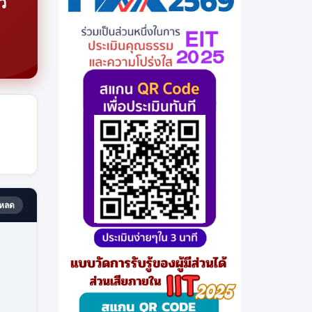
ว
หลด