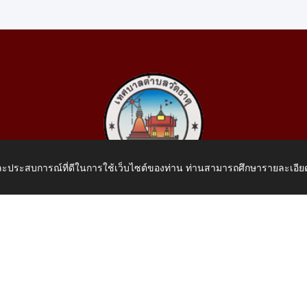
 และประสบการณ์ที่ดีในการใช้เว็บไซต์ของท่าน ท่านสามารถศึกษารายละเอียด
เทศบาลตำบลวัดธาตุ
 หมู่ที่ 10 บ้านสร้างประทาย(บึงหนองคาย) ต.วัดธาตุ อ.เมือง จ.หน
โทรศัพท์: 042-414758 โทรสาร: 042-414759
E-Mail: saraban_05430110@dla.go.th