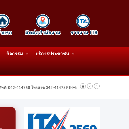
กิจกรรม
บริการประชาชน
รศัพท์: 042-414758 โทรสาร: 042-414759 E-Mail: wattatnk@gmail.com