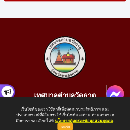
เทศบาลตำบลวัดธาตุ
เลขที่ 205 หมู่ที่ 10 บ้านสร้างประทาย(บึงหนองคาย) ต.วัดธาตุ
เว็บไซต์ของเราใช้คุกกี้เพื่อพัฒนาประสิทธิภาพ และ
อ.เมือง จ.หนองคาย 43000
ประสบการณ์ที่ดีในการใช้เว็บไซต์ของท่าน ท่านสามารถ
โทรศัพท์: 042-414758 โทรสาร: 042-414759
ศึกษารายละเอียดได้ที่
นโยบายคุ้มครองข้อมูลส่วนบุคคล
.
ยอมรับ
E-Mail: saraban_05430110@dla.go.th