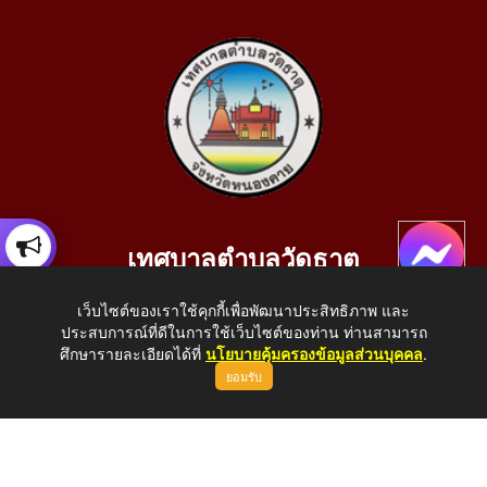
เทศบาลตำบลวัดธาตุ
เลขที่ 205 หมู่ที่ 10 บ้านสร้างประทาย(บึงหนองคาย) ต.วัดธาตุ
เว็บไซต์ของเราใช้คุกกี้เพื่อพัฒนาประสิทธิภาพ และ
อ.เมือง จ.หนองคาย 43000
ประสบการณ์ที่ดีในการใช้เว็บไซต์ของท่าน ท่านสามารถ
โทรศัพท์: 042-414758 โทรสาร: 042-414759
ศึกษารายละเอียดได้ที่
นโยบายคุ้มครองข้อมูลส่วนบุคคล
.
ยอมรับ
E-Mail: saraban_05430110@dla.go.th
Copyright © 2026 All Right Resive http://www.wattat.go.th